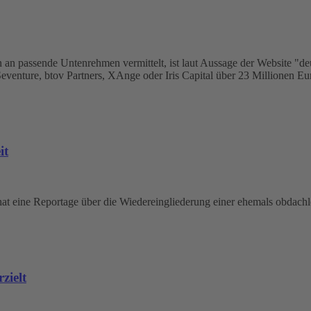
 an passende Untenrehmen vermittelt, ist laut Aussage der Website "deut
eventure, btov Partners, XAnge oder Iris Capital über 23 Millionen Euro
it
at eine Reportage über die Wiedereingliederung einer ehemals obdachlo
zielt