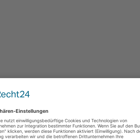
lektive Enthüllungsrecherche kultiviert Vorurteile
.V.
Zeitarbeit“ ist ein krasses Beispiel dafür, wie unter dem Deckmantel d
t und kultiviert werden“, kritisiert iGZ-Hauptgeschäftsführer Werner 
eit zu erregen. Es erfolgten keinerlei Hinweise auf den Ausnahmechara
gene Berichterstattung fand nicht statt, da in dem Fernsehbeitrag nu