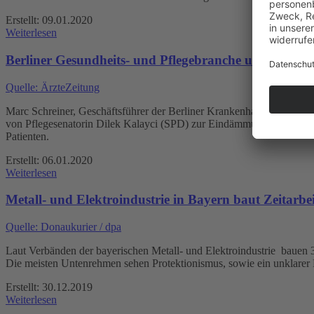
Erstellt: 09.01.2020
Weiterlesen
Berliner Gesundheits- und Pflegebranche unterstütz
Quelle: ÄrzteZeitung
Marc Schreiner, Geschäftsführer der Berliner Krankenhausgesellschaf
von Pflegesenatorin Dilek Kalayci (SPD) zur Eindämmung der Leiharbei
Patienten.
Erstellt: 06.01.2020
Weiterlesen
Metall- und Elektroindustrie in Bayern baut Zeitarbe
Quelle: Donaukurier / dpa
Laut Verbänden der bayerischen Metall- und Elektroindustrie bauen 3
Die meisten Untenrehmen sehen Protektionismus, sowie ein unklarer
Erstellt: 30.12.2019
Weiterlesen