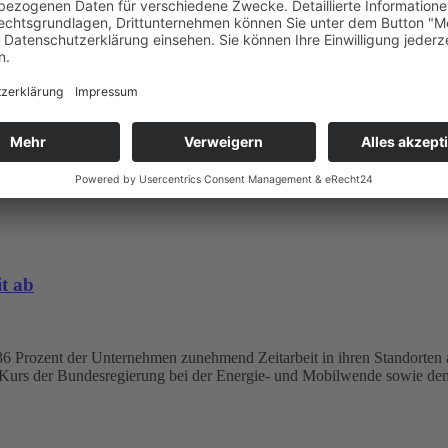
t Maßnahmen gegen Zeitarbeit
t und Judith Heepe, Pflegedirektorin für den Pflege- und Funktionsdie
t in der Pflege. Aus ihrer Sicht senke das die finanziellen Belastunge
it ab
6 Prozent der Unternehmen zunehmend Zeitarbeit in ihren Standorten ab
 Kurs der Bundesregierung bei der Energie- und Mobilwende sowie dem