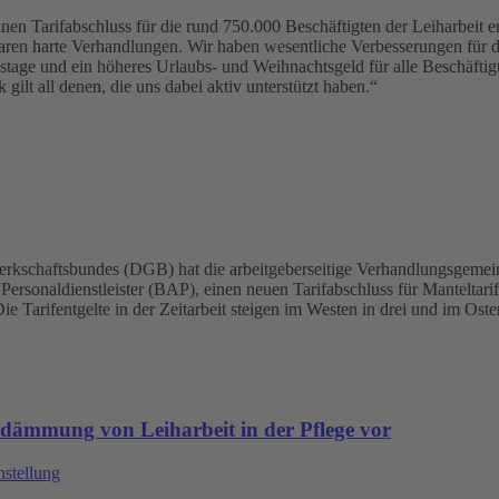
n Tarifabschluss für die rund 750.000 Beschäftigten der Leiharbeit e
aren harte Verhandlungen. Wir haben wesentliche Verbesserungen für 
tage und ein höheres Urlaubs- und Weihnachtsgeld für alle Beschäftigte
ilt all denen, die uns dabei aktiv unterstützt haben.“
rkschaftsbundes (DGB) hat die arbeitgeberseitige Verhandlungsgemein
rsonaldienstleister (BAP), einen neuen Tarifabschluss für Manteltarifv
Die Tarifentgelte in der Zeitarbeit steigen im Westen in drei und im O
ndämmung von Leiharbeit in der Pflege vor
hstellung