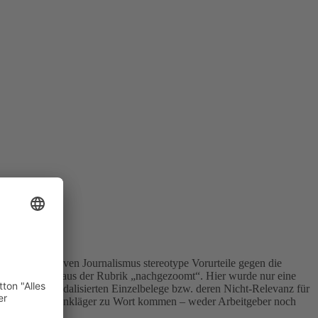
es investigativen Journalismus stereotype Vorurteile gegen die
Stolz den Film aus der Rubrik „nachgezoomt“. Hier wurde nur eine
kter der skandalisierten Einzelbelege bzw. deren Nicht-Relevanz für
r vermeintliche Ankläger zu Wort kommen – weder Arbeitgeber noch