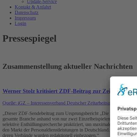
Update-Service
Kontakt & Anfahrt
Datenschutz
Impressum
Login
Pressespiegel
Zusammenstellung aktueller Nachrichten
Werner Stolz kritisiert ZDF-Beitrag zur Zeitarbeit: Se
Quelle: iGZ – Interessenverband Deutscher Zeitarbeitsunternehmen e
„Dieser ZDF-Sendebeitrag zum Ursprungsbericht „Die dunkle Seite der 
gesamte Branche anhand von nur zwei Einzelbeispielen weiter gepfleg
selektive Enthüllungsrecherche praktiziert, um maximale Aufmerksamk
den Markt der Personaldienstleistungen in Deutschland. Eine ausgewo
deren Verbände wurden redaktionell einbezogen.“