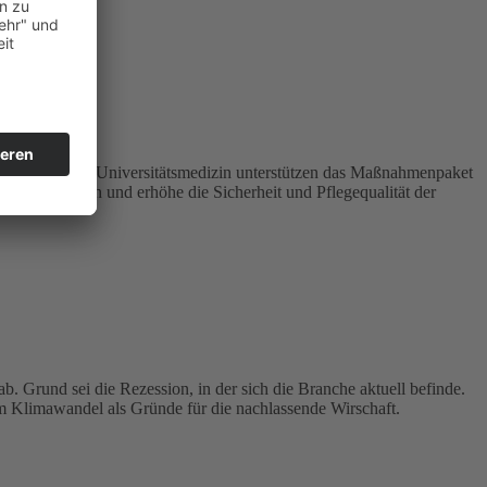
nst der Charité Universitätsmedizin unterstützen das Maßnahmenpaket
n der Kliniken und erhöhe die Sicherheit und Pflegequalität der
. Grund sei die Rezession, in der sich die Branche aktuell befinde.
 Klimawandel als Gründe für die nachlassende Wirschaft.