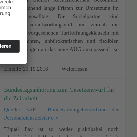
und hinreichend lange Fristen zur Umsetzung im
Unternehmensalltag. Die Sozialpartner sind
gehalten, verantwortungsvoll und zeitnah die
gesetzlich vorgesehenen Tariföffnungsklauseln mit
praxisgerechten, unbürokratischen und flexiblen
Tarifregelungen an das neue AÜG anzupassen", so
Stolz.
Erstellt: 21.10.2016
Weiterlesen
Bundestagsanhörung zum Gesetzentwurf für
die Zeitarbeit
Quelle: BAP – Bundesarbeitgeberverband der
Personaldienstleister e.V.
"Equal Pay ist so weder praktikabel noch