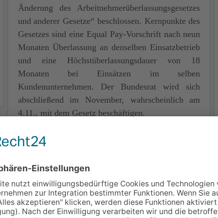
Änderung des Arbeitnehmerüberlassungsgesetzes
und anderer Gesetze“ beschlossen. Kernpunkte des
Gesetzes sind eine Equal Pay-Vorschrift nach neun
Monaten Überlassung an denselben Einsatzbetrieb
und eine Höchstüberlassungsdauer von 18
Monaten bei Einsätzen im selben
Kundenunternehmen. Der Bundesrat wird sich
abschließend im November, wahrscheinlich am
4.11., mit dem Gesetz beschäftigen.
Erstellt: 21.10.2016
Weiterlesen