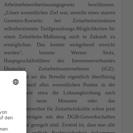
Arbeitnehmerüberlassungsgesetz beschlossen.
„Unser wesentliches Ziel war, anstelle eines starren
Gesetzes-Korsetts bei Zeitarbeitseinsätzen
selbstbestimmte Tarifgestaltungs-Möglichkeiten für
einen Zeitarbeits-Maßanzug auch in Zukunft zu
ermöglichen. Das konnte weitgehend erreicht
werden", betonte Werner Stolz,
Hauptgeschäftsführer des Interessenverbandes
Deutscher Zeitarbeitsunternehmen (iGZ).
Gleichwohl sei die Novelle eigentlich überflüssig
gewesen, weil alles wesentlichen Punkte in der
Novelle wie etwa die Lohnangleichung nach
spätestens neun Monaten oder das
Streikeinsatzverbot für Zeitarbeitskräfte schon jetzt
in Tarifverträgen mit den DGB-Gewerkschaften
sachgerecht geregelt sind. Zentral ist, dass nun alle
Beteiligten endlich Rechtssicherheit bekommen