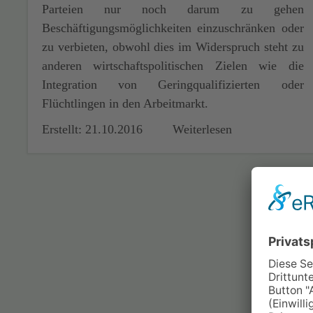
Parteien nur noch darum zu gehen
Beschäftigungsmöglichkeiten einzuschränken oder
zu verbieten, obwohl dies im Widerspruch steht zu
anderen wirtschaftspolitischen Zielen wie die
Integration von Geringqualifizierten oder
Flüchtlingen in den Arbeitmarkt.
Erstellt: 21.10.2016
Weiterlesen