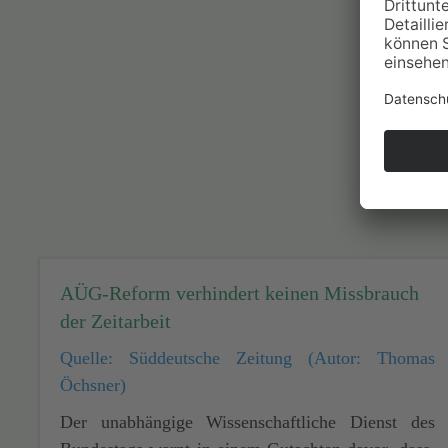
AÜG-Reform verhindert keinen Missbrauch
der Zeitarbeit
Quelle: Süddeutsche Zeitung (Autor: Thomas
Öchsner)
Der unabhängige Wissenschaftliche Dienst des