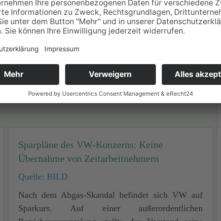
Sparpläne des VW-Konzerns: Keine
Übernahme von Zeitarbeitnehmern
Quelle: BILD
Nach dem Abgas-Skandal befindet sich VW auf
Sparkurs. Auf einer außerordentlichen