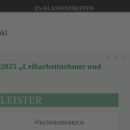
ES-KLASSEN­TREFFEN
akt
Aktenprü
Berat
Un
r 2025 „Leiharbeitnehmer und
LEISTER