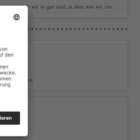
warum wir so gut sind, in dem was wir tun.
EL
er Nachrichten
nehmen!