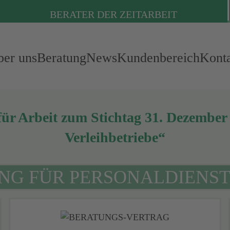
BERATER DER ZEITARBEIT
er uns
Beratung
News
Kundenbereich
Kont
 für Arbeit zum Stichtag 31. Dezembe
Verleihbetriebe“
NG FÜR PERSONAL­DIENST