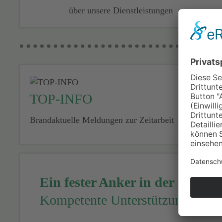
über unsere Dienstleistungen
TOP-INFO
Brandaktuelle ­Meldungen zur Zeitarbeit
Ein fester Anker in der Zeitarb
Kompetente Unterstützung und ef