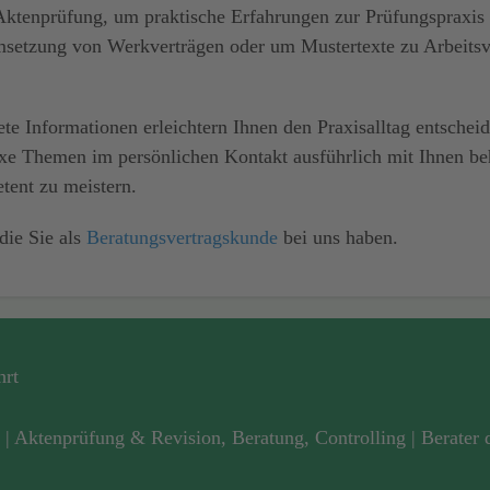
Aktenprüfung
, um praktische Erfahrungen zur
Prüfungspraxis
Umsetzung von Werkverträgen oder um
Mustertexte
zu Arbeits
tete Informationen erleichtern Ihnen den Praxisalltag entsche
exe Themen im
persönlichen Kontakt
ausführlich mit Ihnen be
tent zu meistern.
die Sie als
Beratungsvertrags­kunde
bei uns haben.
hrt
 | Aktenprüfung & Revision, Beratung, Controlling | Berater 