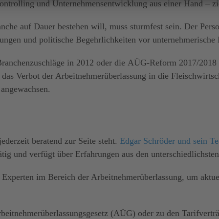
ontrolling und Unternehmens­entwicklung aus einer Hand – z
nche auf Dauer bestehen will, muss sturmfest sein. Der Perso
ungen und politische Begehrlichkeiten vor unternehmerische 
 Branchenzuschläge
in 2012 oder
die
AÜG-Reform 2017/2018
 das Verbot der Arbeitnehmer­überlassung in die Fleischwirts
 angewachsen.
jederzeit beratend zur Seite steht.
Edgar Schröder und sein T
 tätig und verfügt über Erfahrungen aus den unterschiedlichst
t Experten im Bereich der Arbeitnehmer­überlassung, um akt
beitnehmerüberlassungsgesetz (AÜG)
oder zu den Tarifvertr