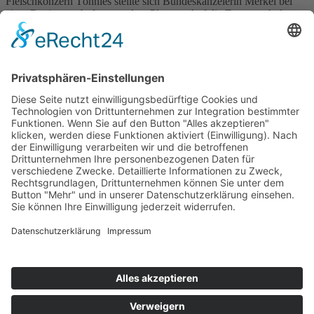
Fleischkonzern Tönnies stellte sich Bundeskanzelerin Merkel bei
einer Regierungsbefragung dem Plenum. Auf die Frage nach den
Zuständen auf deutschen Großschlachthöfen, antwortete Sie, man
werde Werkverträge für die Fleischindustrie abschaffen.
Erstellt: 01.07.2020
Weiterlesen
1
…
26
27
28
29
30
31
32
…
62
Home
Impressum
Datenschutz
Kontakt & Anfahrt