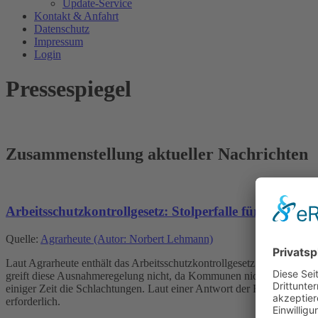
Update-Service
Kontakt & Anfahrt
Datenschutz
Impressum
Login
Pressespiegel
Zusammenstellung aktueller Nachrichten
Arbeitsschutzkontrollgesetz: Stolperfalle für kommun
Quelle:
Agrarheute (Autor: Norbert Lehmann)
Laut Agrarheute enthält das Arbeitsschutzkontrollgesetz einen Konst
greift diese Ausnahmeregelung nicht, da Kommunen nicht unter den S
einiger Zeit die Schlachtungen. Laut einer Antwort der Regierung auf
erforderlich.