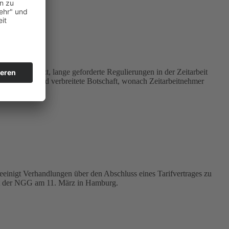
 Pferd benutzt, lange geforderte Regulierungen in der Zeitarbeit
erkschaftsbund verbreitete Botschaft, wonach Zeitarbeitnehmer
einigt Verhandlungen über den Abschluss eines Tarifvertrages zu
nft der NGG am 11. März in Hamburg.