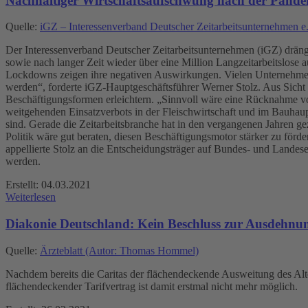
Nachhaltiger Wirtschaftsaufschwung nach der Pandemi
Quelle:
iGZ – Interessenverband Deutscher Zeitarbeitsunternehmen e.
Der Interessenverband Deutscher Zeitarbeitsunternehmen (iGZ) drängt
sowie nach langer Zeit wieder über eine Million Langzeitarbeitslose a
Lockdowns zeigen ihre negativen Auswirkungen. Vielen Unternehmen ste
werden“, forderte iGZ-Hauptgeschäftsführer Werner Stolz. Aus Sicht 
Beschäftigungsformen erleichtern. „Sinnvoll wäre eine Rücknahme vo
weitgehenden Einsatzverbots in der Fleischwirtschaft und im Bauhaup
sind. Gerade die Zeitarbeitsbranche hat in den vergangenen Jahren gez
Politik wäre gut beraten, diesen Beschäftigungsmotor stärker zu förd
appellierte Stolz an die Entscheidungsträger auf Bundes- und Landese
werden.
Erstellt: 04.03.2021
Weiterlesen
Diakonie Deutschland: Kein Beschluss zur Ausdehnung
Quelle:
Ärzteblatt (Autor: Thomas Hommel)
Nachdem bereits die Caritas der flächendeckende Ausweitung des Alten
flächendeckender Tarifvertrag ist damit erstmal nicht mehr möglich.