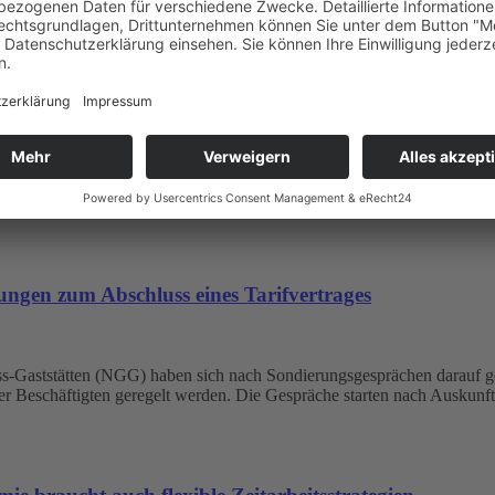
.V.
stisch nicht erwiesen. Hier wird Corona wieder einmal als Trojanisches
 aktuellen Blogbeitrag. Er reagiert damit auf eine vom Deutschen Gew
t werden müssen.
ungen zum Abschluss eines Tarifvertrages
s-Gaststätten (NGG) haben sich nach Sondierungsgesprächen darauf ge
der Beschäftigten geregelt werden. Die Gespräche starten nach Ausku