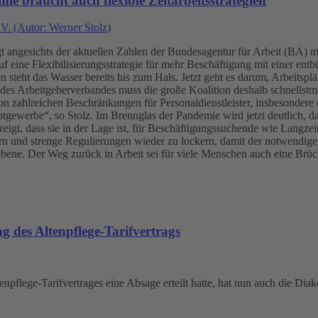
e braucht auch flexible Zeitarbeitsstrategien
V. (Autor: Werner Stolz)
 angesichts der aktuellen Zahlen der Bundesagentur für Arbeit (BA) mit
uf eine Flexibilisierungsstrategie für mehr Beschäftigung mit einer ent
ht das Wasser bereits bis zum Hals. Jetzt geht es darum, Arbeitsplätz
des Arbeitgeberverbandes muss die große Koalition deshalb schnellstm
n zahlreichen Beschränkungen für Personaldienstleister, insbesondere
tgewerbe“, so Stolz. Im Brennglas der Pandemie wird jetzt deutlich, 
eigt, dass sie in der Lage ist, für Beschäftigungssuchende wie Langzei
ern und strenge Regulierungen wieder zu lockern, damit der notwendige
bene. Der Weg zurück in Arbeit sei für viele Menschen auch eine Brücke
 des Altenpflege-Tarifvertrags
pflege-Tarifvertrages eine Absage erteilt hatte, hat nun auch die Dia