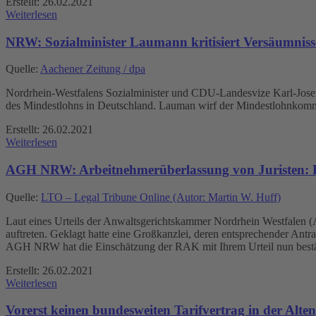
Erstellt: 26.02.2021
Weiterlesen
NRW: Sozialminister Laumann kritisiert Versäumnis
Quelle:
Aachener Zeitung / dpa
Nordrhein-Westfalens Sozialminister und CDU-Landesvize Karl-Jose
des Mindestlohns in Deutschland. Lauman wirf der Mindestlohnkommi
Erstellt: 26.02.2021
Weiterlesen
AGH NRW: Arbeitnehmerüberlassung von Juristen: 
Quelle:
LTO – Legal Tribune Online (Autor: Martin W. Huff)
Laut eines Urteils der Anwaltsgerichtskammer Nordrhein Westfalen (
auftreten. Geklagt hatte eine Großkanzlei, deren entsprechender Ant
AGH NRW hat die Einschätzung der RAK mit Ihrem Urteil nun bestä
Erstellt: 26.02.2021
Weiterlesen
Vorerst keinen bundesweiten Tarifvertrag in der Alten