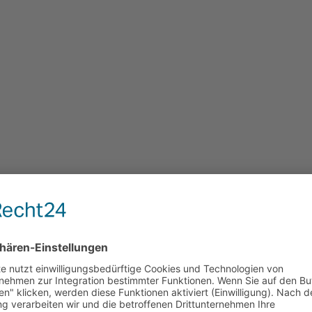
ale Schlachthöfe
ruktionsfehler. Die Ausnahmeregelgung für Betriebe unter 50 Mitarbei
chutz des Fleischhandwerks fallen. Aufgrund dieser Stolperfalle ruhen
 eine kleine Anfrage der FDP zu diesem Thema sei eine Anpassung des G