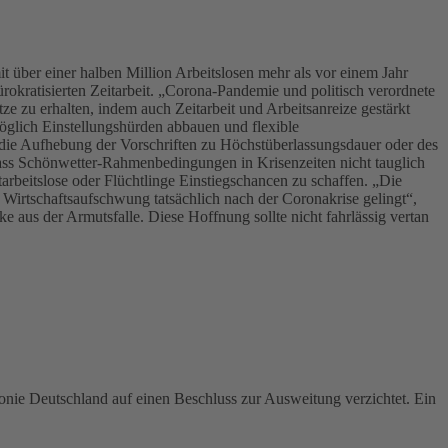
 über einer halben Million Arbeitslosen mehr als vor einem Jahr
bürokratisierten Zeitarbeit. „Corona-Pandemie und politisch verordnete
e zu erhalten, indem auch Zeitarbeit und Arbeitsanreize gestärkt
öglich Einstellungshürden abbauen und flexible
 die Aufhebung der Vorschriften zu Höchstüberlassungsdauer oder des
dass Schönwetter-Rahmenbedingungen in Krisenzeiten nicht tauglich
tarbeitslose oder Flüchtlinge Einstiegschancen zu schaffen. „Die
 Wirtschaftsaufschwung tatsächlich nach der Coronakrise gelingt“,
 aus der Armutsfalle. Diese Hoffnung sollte nicht fahrlässig vertan
konie Deutschland auf einen Beschluss zur Ausweitung verzichtet. Ein