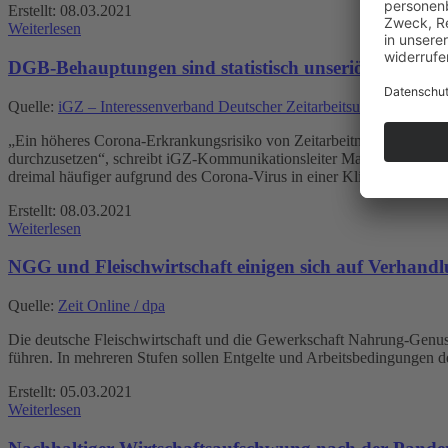
Erstellt: 08.03.2021
Weiterlesen
DGB-Behauptungen sind statistisch unseriös
Quelle:
iGZ – Interessenverband Deutscher Zeitarbeitsunternehmen e
„Ein höheres Corona-Erkrankungsrisiko von Zeitarbeitnehmern ist stati
durchzusetzen“, schreibt iGZ-Kommunikationsleiter Marcel Speker im
dreimal häufiger aufgrund des Corona-Virus in einer Klinik behandel
Erstellt: 08.03.2021
Weiterlesen
NGG und Fleischwirtschaft einigen sich auf Verhandl
Quelle:
Zeit Online / dpa
Die deutsche Fleischwirtschaft und die Gewerkschaft Nahrung-Genus
führen. In mehreren Stufen sollen Entgelte und Arbeitsbedingungen 
Erstellt: 05.03.2021
Weiterlesen