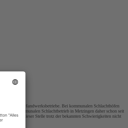
tern gilt nur für Handwerksbetriebe. Bei kommunalen Schlachthöfen
 in einem kommunalen Schlachtbetrieb in Metzingen daher schon seit
esetzes an dieser Stelle trotz der bekannten Schwierigkeiten nicht