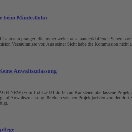
se beim Mindestlohn
f Laumann prangert die immer weiter auseinanderklaffende Schere zwi
sion Versäumnisse vor. Aus seiner Sicht habe die Kommission nicht a
Keine Anwaltszulassung
AGH NRW) vom 15.01.2021 dürfen an Kanzleien überlassene Projektjuri
rag auf Anwaltszulassung für einen solchen Projektjuristen von der d
tigt.
pflege