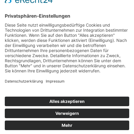
Update-Service
Kontakt & Anfahrt
Datenschutz
Impressum
Login
Corona-Virus-Krise trifft die
Arbeitskräfte-Verleiher schwer
Die Coronakrise trifft die Verleiher schwer. Viele Unternehmen aus
der Branche versuchen ihr Personal aufgrund der deutlichen
Rückgänge durch Kurzarbeit zu halten, damit nach der Krise wieder
durchgestartet werden kann.
Quelle:
Wirtschaftswoche (Autor: Harald Schumacher)
Home
Impressum
Datenschutz
Kontakt & Anfahrt
© 2025 Unternehmens­beratung für Personal­dienstleister |
Aktenprüfung & Revision, Beratung, Controlling | Berater der