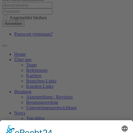
Angemeldet bleiben
Anmelden
Passwort vergessen?
Home
Über uns
Team
Referenzen
Karriere
Branchen-Links
Kunden-Links
Beratung
Aktenprüfung / Revision
Beratungsvertrag
Unternehmensentwicklung
News
Top-Infos
Pressespiegel
Kundenbereich