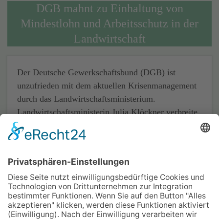
DGB mahnt zu Einhaltung von
Mindestlohn und Arbeitsschutz in der
Landwirtschaft
Der Deutsche Gewerkschaftsbund (DGB) ist
unzufrieden mit dem aktuellen Krisenmanagement
durch das Landwirtschaftsministerium.
Landwirtschaftsministerin Julia Klöckner verbreite
indirekt eine Aushebelung des gesetzlichen
Mindestlohns, da eine aktuelle
Vermittlungsplattform für die Landwirtschaft damit
wirbt, dass es keinen pauschalen Stundenlohn gebe.
Aus Sicht der DGB ist dies ein "Aufruf zum
Rechtsbruch". Auch in der Vergangenheit sei es in
der Landwirtschaft schon zu Verstößen bezüglich
der Einhaltung von Arbeitsschutzstandards