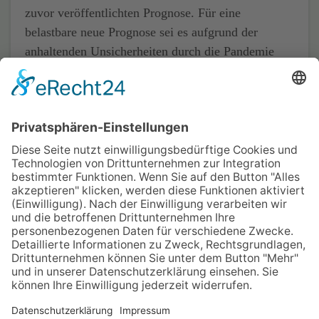
zuvor veröffentlichten Prognose. Für eine
belastbare neue Prognose sei es aufgrund der
anhaltenden Unsicherheiten durch die Pandemie
noch zu früh. Hier wolle man bis zum Halbjahr
warten.
Erstellt: 22.04.2021
Weiterlesen
1
…
20
21
22
23
24
25
26
…
62