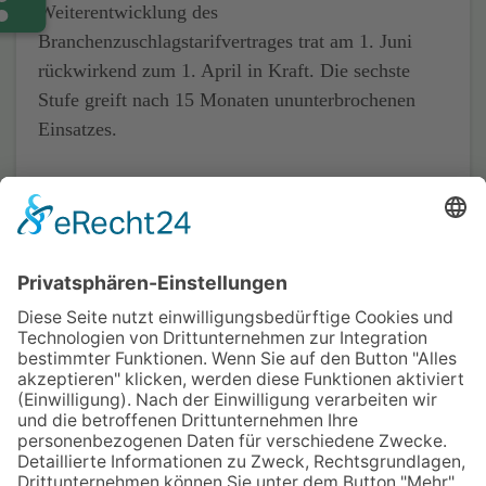
Weiterentwicklung des
Branchenzuschlagstarifvertrages trat am 1. Juni
rückwirkend zum 1. April in Kraft. Die sechste
Stufe greift nach 15 Monaten ununterbrochenen
Einsatzes.
Quelle: iGZ – Interessenverband Deutscher
Zeitarbeitsunternehmen e.V.
Home
Impressum
Datenschutz