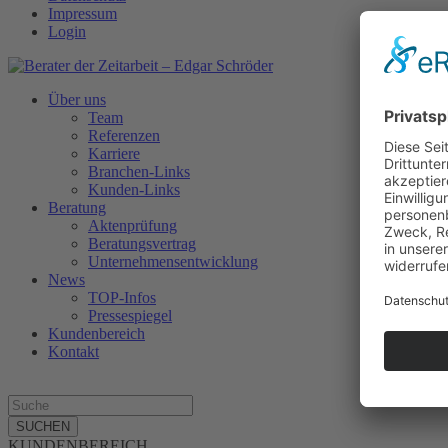
Impressum
Login
Über uns
Team
Referenzen
Karriere
Branchen-Links
Kunden-Links
Beratung
Aktenprüfung
Beratungsvertrag
Unternehmensentwicklung
News
TOP-Infos
Pressespiegel
Kundenbereich
Kontakt
SUCHEN
KUNDENBEREICH