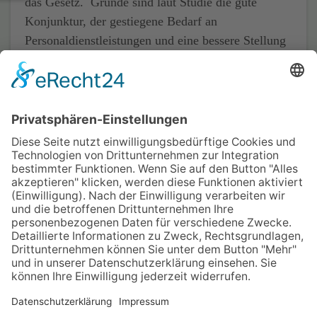
das Gesetz. Gründe sind laut Studie die gute
Konjunktur, der gestiegene Bedarf an
Personaldienstleistungen und eine bessere Stellung
der Zeitarbeit in der öffentlichen Meinung.
Quelle: F.A.Z. - Frankfurter Allgemeine Zeitung /
dpa
Home
Impressum
Datenschutz
Kontakt & Anfahrt