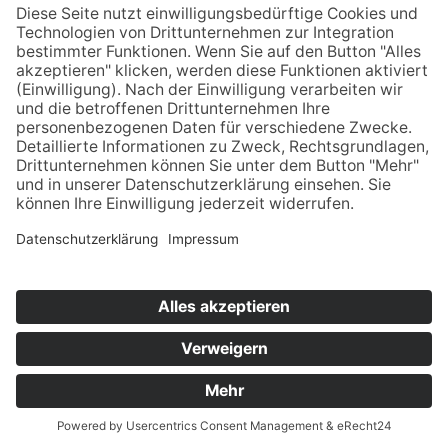
Home
Impressum
Datenschutz
Kontakt & Anfahrt
© 2025 Unternehmens­beratung für Personal­
dienstleister | Aktenprüfung & Revision,
Beratung, Controlling | Berater der Zeitarbeit –
Edgar Schröder