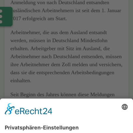
Anmeldung von nach Deutschland entsandten
ausländischen Arbeitnehmern ist seit dem 1. Januar
2017 erfolgreich am Start.
Arbeitnehmer, die aus dem Ausland entsandt
werden, müssen in Deutschland Mindestlohn
erhalten. Arbeitgeber mit Sitz im Ausland, die
Arbeitnehmer nach Deutschland entsenden, müssen
ihre Arbeitnehmer dem Zoll melden und versichern,
dass sie die entsprechenden Arbeitsbedingungen
einhalten.
Seit Beginn des Jahres können diese Meldungen
mithilfe des Meldeportals-Mindestlohn komfortabel
und unkompliziert online abgeben werden.
Quelle: Zoll Online