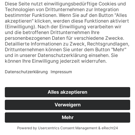
Datenschutz
Kontakt & Anfahrt
© 2025 Unternehmens­beratung für Personal­
dienstleister | Aktenprüfung & Revision,
Beratung, Controlling | Berater der Zeitarbeit –
Edgar Schröder