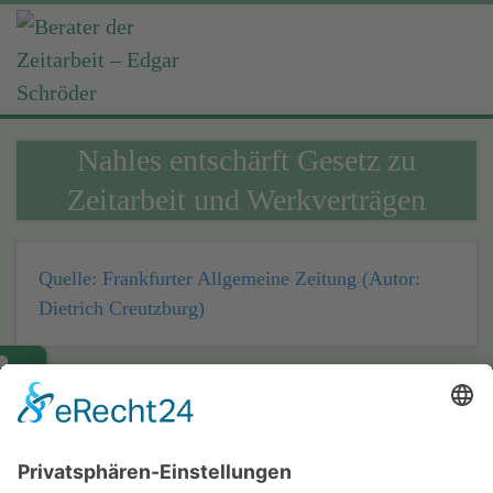
Nahles entschärft Gesetz zu
Zeitarbeit und Werkverträgen
Quelle: Frankfurter Allgemeine Zeitung (Autor:
Dietrich Creutzburg)
Home
Impressum