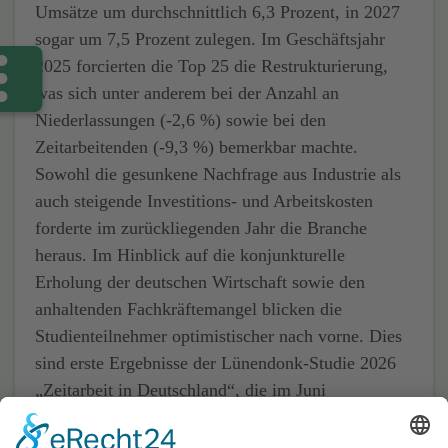
Umsätze um durchschnittlich 6,3 Prozent, in 2027
sogar um 7,5 Prozent zulegen. Im Geschäftsjahr
2025 forcierten die Top 25 die Restrukturierung,
was sich unter anderem bei der Anzahl an
Niederlassungen (-2,6 %) sowie bei den
Zeitarbeitenden (-9,3 %) bemerkbar machte.
Sowohl die gesunkene Nachfrage aus Industrie als
auch steigende Investitions- und Arbeitskosten
forderte im zurückliegenden Jahr die Branche
heraus. Im Hinblick auf die konjunkturelle
Erholung der deutschen Wirtschaft sowie den
anhaltenden Fachkräftemangel blicken die
Studienteilnehmer optimistischer nach vorne. Dies
sind erste Ergebnisse der Lünendonk-Studie 2026
„Zeitarbeit in Deutschland“, die im Juni
veröffentlicht wird.