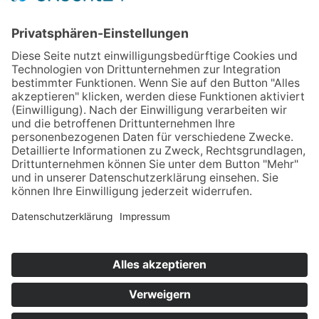
Quelle:
Lünendonk
Home
Impressum
Datenschutz
Kontakt & Anfahrt
© 2025 Unternehmens­beratung für Personal­
dienstleister | Aktenprüfung & Revision,
Beratung, Controlling | Berater der Zeitarbeit –