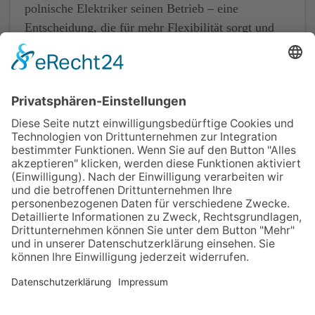
polnische Elektriker seinen Betrieb – eine
Entscheidung, die für mehr Flexibilität sorgt und
von den Mitarbeitenden positiv aufgenommen wird
Quelle:
Handwerk.com (Autor: Jörg Wiebking)
Home
Impressum
Datenschutz
Kontakt & Anfahrt