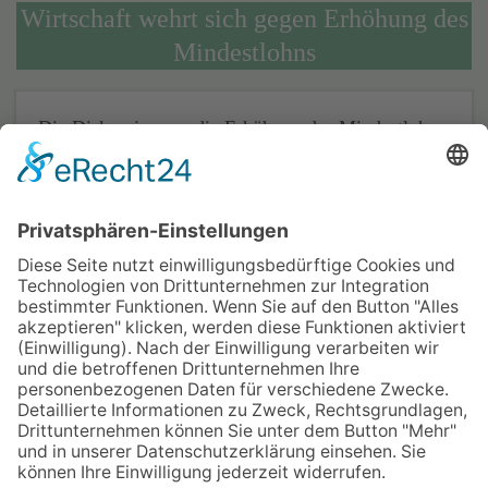
Wirtschaft wehrt sich gegen Erhöhung des
Mindestlohns
Die Diskussion um die Erhöhung des Mindestlohns
nimmt Fahrt auf. Während Gewerkschaften für eine
Anpassung plädieren, formiert sich in der
Wirtschaft Widerstand. Unternehmen warnen vor
möglichen negativen Auswirkungen auf
Arbeitsplätze und Wettbewerbsfähigkeit. Dieser
Artikel beleuchtet die Argumente beider Seiten und
die potenziellen Folgen für die Arbeitswelt in
Deutschland.
Quelle:
Proplanta