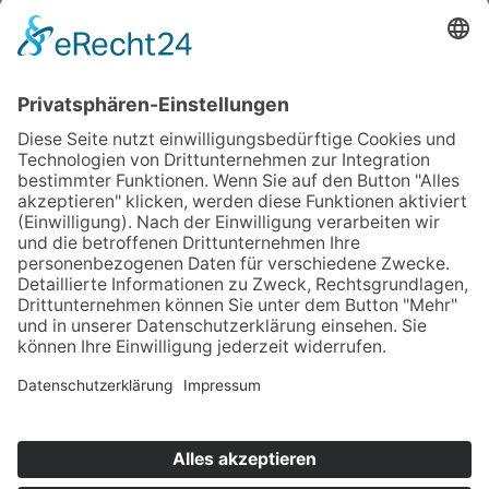
Arbeitsspitzen zu bewältigen.
Quelle:
Frankfurter Allgemeine Zeitung (Autoren:
Anne Kokenbrink, Dietrich Creutzburg)
Home
Impressum
Datenschutz
Kontakt & Anfahrt
© 2025 Unternehmens­beratung für Personal­