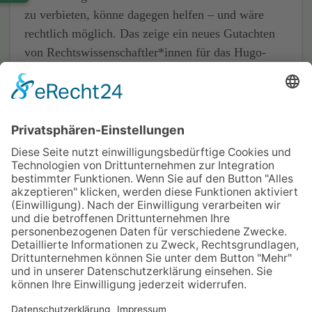
zu verbieten, könne dagegen helfen – und wäre
rechtlich möglich. Das zeige ein neues Gutachten
von Rechtswissenschaftler*innen für das Hugo-
Sinzheimer-Institut (HSI) der Hans-Böckler-
Stiftung.
Quelle:
Hans-Böckler-Stiftung
Home
Impressum
Datenschutz
Kontakt & Anfahrt