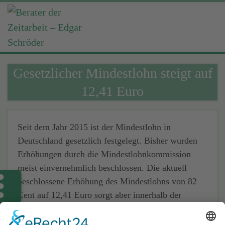
Gesetzlicher Mindestlohn steigt auf
12,41 Euro
Seit dem Jahr 2015 ist der Mindestlohn in
Deutschland gesetzlich festgelegt. Bisher wurden
Erhöhungen durch die Mindestlohnkommission
meist einvernehmlich beschlossen. Die aktuell
beschlossene Erhöhung des Mindestlohns von 82
Cent auf 12,41 Euro sorgt aber innerhalb der
Kommision für Spannungen zwischen Arbeitgeber-
und Gewerkschaftsvertretern.