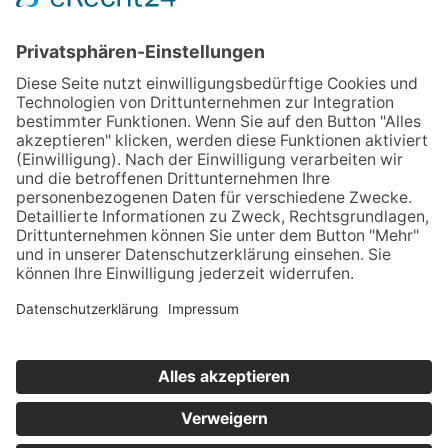
Quelle:
Frankfurter Allgemeine Zeitung / dpa
Home
Impressum
Datenschutz
Kontakt & Anfahrt
© 2025 Unternehmens­beratung für Personal­
dienstleister | Aktenprüfung & Revision,
Beratung, Controlling | Berater der Zeitarbeit –