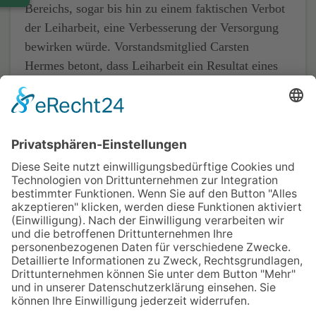
Bereichs, sogar bis hin zu einem faktischen Verbot
der Leiharbeit, eine Verbesserung der Versorgung
bewirken würde. Vorstandsmitglied Carsten
Hermes betont, dass Leiharbeit ein Resultat eines
problematischen Systems ist und keine Krankheit
darstellt.
Quelle:
Ärzte Zeitung
Home
Impressum
Datenschutz
Kontakt & Anfahrt