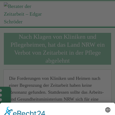
Nach Klagen von Kliniken und
Pflegeheimen, hat das Land NRW ein
Verbot von Zeitarbeit in der Pflege
abgelehnt
Die Forderungen von Kliniken und Heimen nach
einer Begrenzung der Zeitarbeit haben keine
Resonanz gefunden. Stattdessen sollte
das Arbeits-
und Gesundheitsministerium NRW
sich für eine
Verbesserung der Arbeitsbedingungen ihrer
eigentlichen Beschäftigten einsetzen.