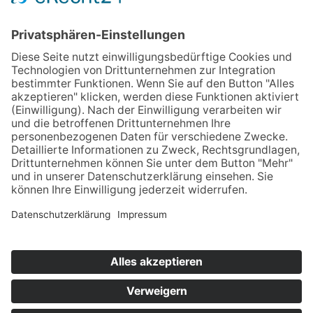
Quelle:
Rheinische Post (Autorin: Sina Zehrfeld)
Home
Impressum
Datenschutz
Kontakt & Anfahrt
© 2025 Unternehmens­beratung für Personal­
dienstleister | Aktenprüfung & Revision,
Beratung, Controlling | Berater der Zeitarbeit –