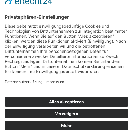
weit vielversprechender als ein Verbot vermeintlicher Konkurrenz.
Nicht eine Pflegekraft, nicht ein Arzt mehr wird durch die
Einschränkung der Zeitarbeit im Gesundheitswesen am
Patientenbett stehen. Zu befürchten ist, dass Ärzte und Pflegekräfte
stattdessen den Patienten in Deutschland den Rücken zukehren. Ob
sie nun den Rufen aus Skandinavien, Österreich oder der Schweiz
folgen – Länder, die mit besseren Arbeitsbedingungen um gut
ausgebildete deutsche Pflegekräfte und Ärzte werben – oder ob sie
sich ganz aus dem Gesundheitswesen verabschieden, viele würden
der Patientenversorgung verloren gehen. Sollte die Politik den
Forderungen der Deutschen Krankenhausgesellschaft zur Zeitarbeit
folgen, würde der Fachkräftemangel noch schlimmere
Auswirkungen haben – und den bundesweiten Pflegenotstand mit
Sicherheit nicht lösen.«
Quelle:
BAP – Bundesarbeitgeber­verband der Personal­dienstleister
e.V.
Home
Impressum
Datenschutz
Kontakt & Anfahrt
© 2025 Unternehmens­beratung für Personal­dienstleister |
Aktenprüfung & Revision, Beratung, Controlling | Berater der