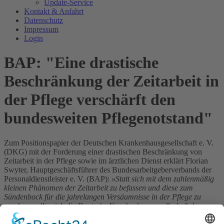
Update-Service
Kontakt & Anfahrt
Datenschutz
Impressum
Login
BAP: "Eine drastische
Beschränkung der Zeitarbeit in
der Pflege verschärft den
bundesweiten Pflegenotstand"
Zum Positionspapier der Deutschen Krankenhausgesellschaft e. V.
(DKG) mit der Forderung einer drastischen Beschränkung von
Zeitarbeit in der Pflege sowie im ärztlichen Dienst erklärt Florian
Swyter, Hauptgeschäftsführer des Bundesarbeitgeberverbands der
Personaldienstleister e. V. (BAP):
»Statt sich mit dem zahlenmäßig
kleinen Phänomen der Zeitarbeit zu befassen und diese zum
Sündenbock für die jahrelangen Versäumnisse in der Pflege zu
machen, sollte sich die Deutsche Krankenhausgesellschaft den
drängenden Problemen – wie dem Fachkräftemangel – widmen.
Die Steigerung der Attraktivität des Arbeitgebers Krankenhaus wäre