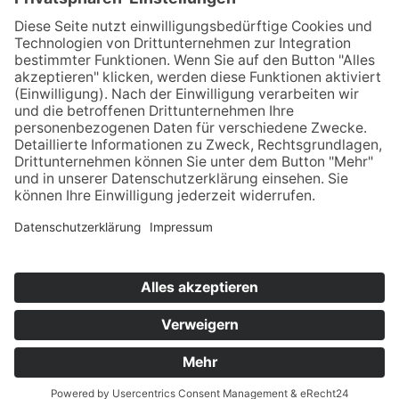
Home
Impressum
Datenschutz
Kontakt & Anfahrt
© 2025 Unternehmens­beratung für Personal­
dienstleister | Aktenprüfung & Revision,
Beratung, Controlling | Berater der Zeitarbeit –
Edgar Schröder