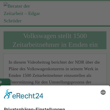
Volkswagen stellt 1500
Zeitarbeitnehmer in Emden ein
In diesem Videobeitrag berichtet der NDR über die
Pläne des Volkswagenkonzerns in seinem Werk in
Emden 1500 Zeitarbeitnehmer einzustellen als
Unterstützung für den Umstellungsprozess der
Produktion vom Verbrennermotor auf den
Elektroantrieb.
Quelle:
NDR