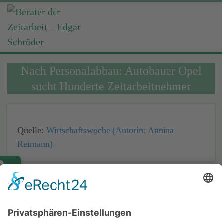
Nach Personalabbau: Autobauer Opel
sucht Hunderte Zeitarbeitnehmer
Quelle:
Wirtschaftswoche (Autorin: Annina
Reimann)
Home
Impressum