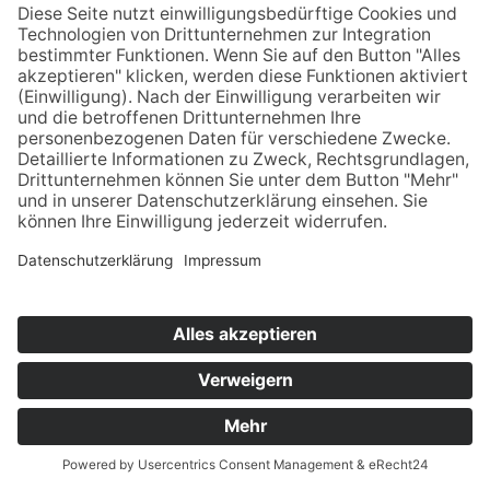
Datenschutz
Kontakt & Anfahrt
© 2025 Unternehmens­beratung für Personal­
dienstleister | Aktenprüfung & Revision,
Beratung, Controlling | Berater der Zeitarbeit –
Edgar Schröder