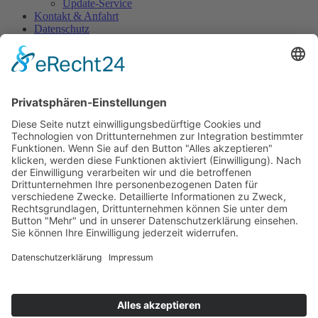
Update-Service
Kontakt & Anfahrt
Datenschutz
Impressum
Login
Gendersensible Sprache:
Mitarbeiter erhebt
Unterlassungsklage gegen Audi
Der Audi-Konzern hat eine Richtlinie eingeführt, welche die
Nutzung von gendersensibler Sprache vorschreibt. Ein Mitarbeiter
von Volkswagen erhebt nun Unterlassungsklage gegen Audi, da er
durch die enge Zusammenarbeit mit Audi von dieser Richtlinie
ebenfalls betroffen ist. „Man darf die Sprache nicht konkret
vorgeben“, äußert sich Rechtsanwalt Burkhard Benecken, welcher
den Mitarbeiter vertritt.
Quelle:
Berliner Zeitung/dpa
Home
Impressum