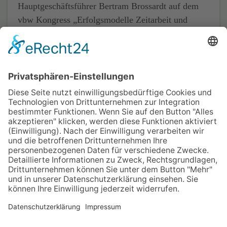
Hauptgeschäftsführer Bertram Brossardt auf dem
vbw Kongress „Erfolgsmodelle Zeitarbeit und
Werkverträge“ in Nürnberg.
Quelle:
vbw – Vereinigung der Bayerischen
Wirtschaft e. V.
Home
Impressum
Datenschutz
Kontakt & Anfahrt