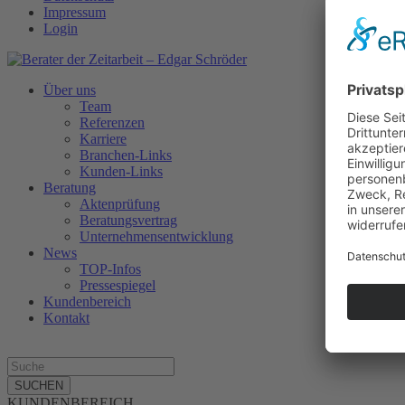
Impressum
Login
Über uns
Team
Referenzen
Karriere
Branchen-Links
Kunden-Links
Beratung
Aktenprüfung
Beratungsvertrag
Unternehmensentwicklung
News
TOP-Infos
Pressespiegel
Kundenbereich
Kontakt
SUCHEN
KUNDENBEREICH