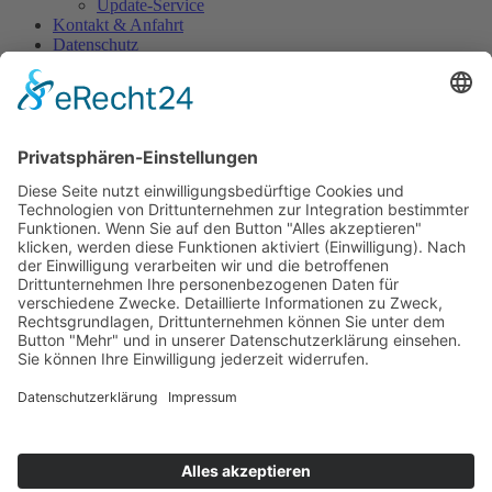
Update-Service
Kontakt & Anfahrt
Datenschutz
Impressum
Login
Gleiche Impfrechte auch für
Zeitarbeitnehmer
NRW-Ministerium reagiert auf iGZ-Anschreiben | „Das ist endlich
mal eine klare Ansage und ein positives Signal für alle in der Pflege
beschäftigten Zeitarbeitskräfte“, reagierte Werner Stolz,
Hauptgeschäftsführer des Interessenverbandes Deutscher
Zeitarbeitsunternehmen (iGZ), auf den Hinweis des Ministeriums
für Arbeit, Gesundheit und Soziales des Landes Nordrhein-
Westfalen, eine Festanstellung im Krankenhaus/in der Klinik sei
keine Voraussetzung für eine Impfung.
Quelle:
iGZ – Interessenverband Deutscher Zeitarbeitsunternehmen
e.V.
Home
Impressum