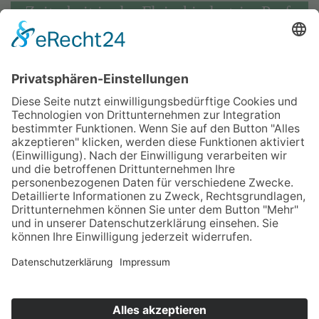
Zeitarbeit in der Fleischindustrie: Prof.
Däubler im ARD-Interview
In der Sendung "Plusminus" der ARD erklärt
Professor Wolfgang Däubler von der Universität
Bremen im Interview, inwieweit sich die Situation
seit Januar in der Fleischindustrie im Hinblick auf
Arbeitsbedingungen und den Einsatz von
Zeitarbeitnehmern geändet hat
Quelle:
ARD
Home
Impressum
Datenschutz
Kontakt & Anfahrt