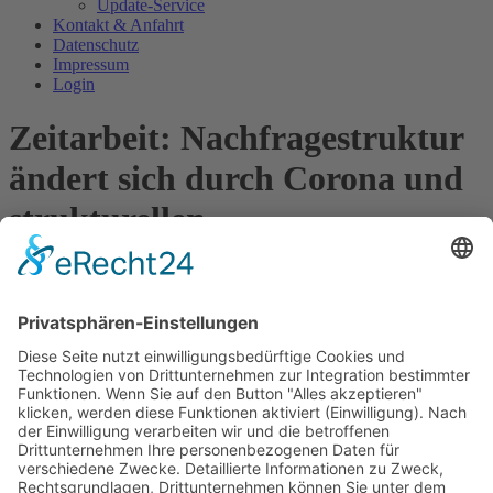
Update-Service
Kontakt & Anfahrt
Datenschutz
Impressum
Login
Zeitarbeit: Nachfragestruktur
ändert sich durch Corona und
strukturellen
Fachkräftemangel
87 Prozent der Zeitarbeitsunternehmen rechnen mit negativen
Umsatzentwicklungen im laufenden Geschäftsjahr. Drei Viertel der
Unternehmen erwarten für 2020 einen Umsatzrückgang von mehr
als 20 Prozent. Für das kommende Jahr rechnen 53 Prozent der
Unternehmen mit einer Erholung, 39 Prozent erwarten im
kommenden Jahr ein Wachstum von mehr als 10 Prozent. Das sind
Ergebnisse der aktuellen Lünendonk-Blitzbefragung zu den
Auswirkungen der Corona-Krise auf Business-to-Business-
Dienstleistungsunternehmen. Angesichts veränderter Anforderungen
an flexibles Personal durch die Transformation der Industrie hin zu