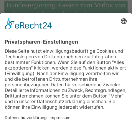
Bundesregierung: Gesetz zum Verbot von
Werkverträgen schon im kommenden
Monat
Um die Zustände in der Fleischwirtschaft rasch zu
ändern, will Bundesarbeitsminister Hubertus Heil
im Juli bereits ein Gesetz zum Verbot von
Werkverträgen und Leiharbeit vorlegen. Aus seiner
Sicht könne das Gesetz dann in diesem Jahr in
Kraft treten.
Quelle:
tagesschau.de
Home
Impressum
Datenschutz