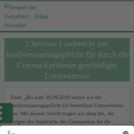
Christine Lambrecht zur
Insolvenzantragspflicht für durch die
Corona-Epidemie geschädigte
Unternehmen
Zitat: „Bis zum 30.09.2020 setzen wir die
Insolvenzantragspflicht für betroffene Unternehmen
aus. Mit diesem Schritt tragen wir dazu bei, die
Folgen des Ausbruchs des Coronavirus für die
Realwirtschaft abzufedern.“