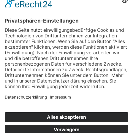
Quelle: BMJV –Bundesministerium der Justiz und
für Verbraucherschutz
Home
Impressum
Datenschutz
Kontakt & Anfahrt
© 2025 Unternehmens­beratung für Personal­
dienstleister | Aktenprüfung & Revision,