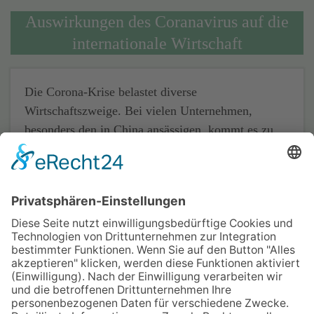
Auswirkungen des Coranavirus auf die
internationale Wirtschaft
Die Corona-Krise belastet diverse
Wirtschaftszweige. Bei vielen Unternehmen,
besonders den in China ansässigen, kommt es zu
Produktionsstopps, Umsatzeinbrüchen und
Gewinnwarnungen. Die internationalen
Auswirkungen dieser Krise sind vielschichtig.
absatzwirtschaft.de hat eine kleine Übersicht an
Unternehmen zusammengestellt, die auf
unterschiedliche Art und Weise von der Corona-
Epidemie betroffen sind.
Quelle: absatzwirtschaft.de (Autor: Henning