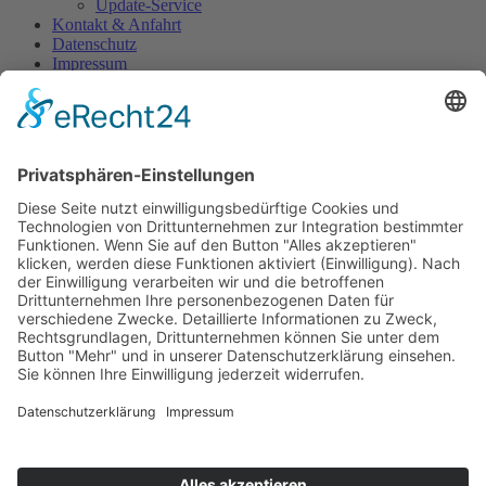
Update-Service
Kontakt & Anfahrt
Datenschutz
Impressum
Login
Zeitarbeit: Flexible Jobs für
Studierende
Obwohl Zeitarbeit in Deutschland oft keinen guten Ruf genießt,
wird diese Form der Beschäftigung bei Studierenden immer
beliebter. Anbieter wie beispielsweise das Kölner Unternehmen
studitemps vermitteln den Studierenden passende Jobs, die sich
zeitlich gut mit dem parallelen Studium vereinbaren lassen. Zudem
nutzen Studierende Zeitarbeitsfirmen, um möglichst viele
Unternehmen kennenzulernen. Auf diese Weise können erste
Kontakte geknüpft und Erfahrungen in diesen Unternehmen
gesammelt werden. Häufig kann so am Ende des Studiums direkt in
ein passendes festes Arbeitsverhältnis gewechselt werden.
Quelle: Süddeutsche Zeitung (Autor: Tobias Bug)
Home