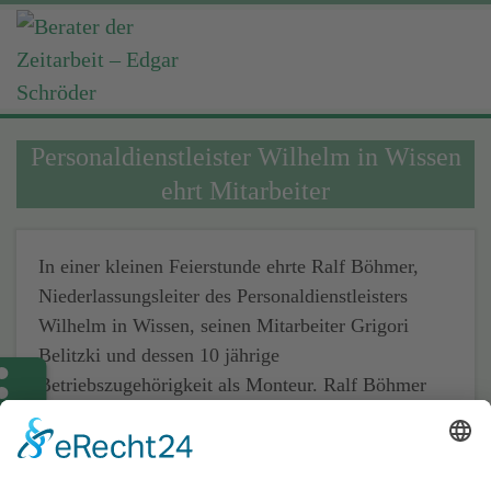
Personaldienstleister Wilhelm in Wissen
ehrt Mitarbeiter
In einer kleinen Feierstunde ehrte Ralf Böhmer,
Niederlassungsleiter des Personaldienstleisters
Wilhelm in Wissen, seinen Mitarbeiter Grigori
Belitzki und dessen 10 jährige
Betriebszugehörigkeit als Monteur. Ralf Böhmer
würdigte die Leistungen seines langjährigen
Mitarbeiters und überreichte ein Dankesgeschenk.