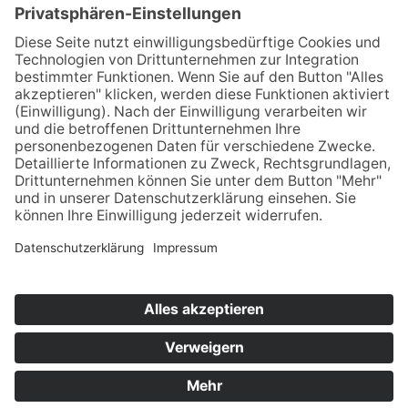
Quelle: AK-Kurier
Home
Impressum
Datenschutz
Kontakt & Anfahrt
© 2025 Unternehmens­beratung für Personal­
dienstleister | Aktenprüfung & Revision,
Beratung, Controlling | Berater der Zeitarbeit –
Edgar Schröder