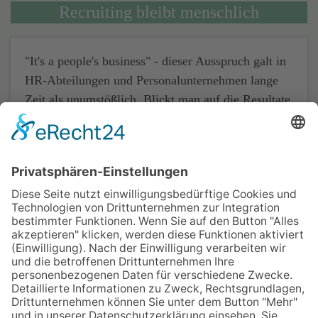
Recruiting bleibt menschlich
"It's a people's business" - dieser Ausspruch galt in
HR-Abteilungen und Personalunternehmen lange
Zeit als unumstößlich. Blickt man auf die Resultate
der neuen Orizon Befragung unter
Personalverantwortlichen, wird das Recruiting auch
weiterhin vor allem eines bleiben: menschlich. Für
die Studie gab das Personalunternehmen Orizon im
Oktober 2018 über 1.000 Mitarbeitenden und
Verantwortlichen in Personalabteilungen
Gelegenheit, ihre Sichtweise zu äußern.
Durchgeführt wurde die Umfrage vom
unabhängigen Marktforschungsinstitut Lünendonk.
Quelle: Orizon GmbH