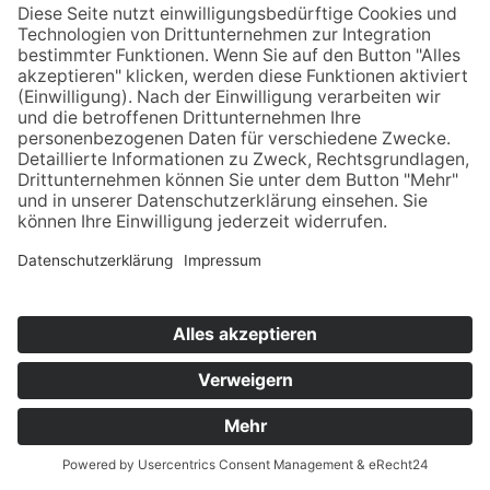
Datenschutz
Kontakt & Anfahrt
© 2025 Unternehmens­beratung für Personal­
dienstleister | Aktenprüfung & Revision,
Beratung, Controlling | Berater der Zeitarbeit –
Edgar Schröder