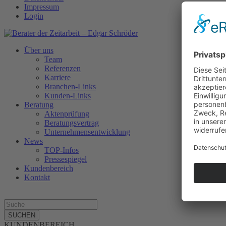
Impressum
Login
Über uns
Team
Referenzen
Karriere
Branchen-Links
Kunden-Links
Beratung
Aktenprüfung
Beratungsvertrag
Unternehmensentwicklung
News
TOP-Infos
Pressespiegel
Kundenbereich
Kontakt
SUCHEN
KUNDENBEREICH