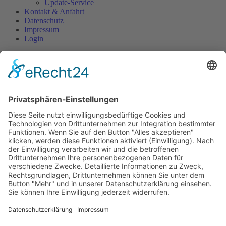
Update-Service
Kontakt & Anfahrt
Datenschutz
Impressum
Login
Internationale
Präventionskampagne für den
Bereich Zeitarbeit und
grenzüberschreitende Arbeit
Der Ausschuss der höheren Gewerbeaufsichtsbeamten (Senior
Labour Inspectors Committee/SLIC) hat eine internationale
Kampagne gestartet, mit dem Ziel den Arbeits- und
Gesundheitsschutz für Zeitarbeiter und grenzüberschreitende
Arbeiter zu verbessern. Die Präventionskampagne startet im
Oktober 2017 und läuft bis Mai 2019.
Quelle: Arbeitsschutz-Portal