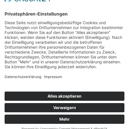
für den damals geprüften Zeitraum höhere Beiträge festzusetzen.
Gegen diesen Beschluss ist das Rechtsmittel der Beschwerde zum
Landessozialgericht Sachsen-Anhalt gegeben.
Unabhängig davon meldet heute das Landessozialgericht NRW
einen Beschluss im einstweiligen Rechtsschutz, nach dem auch für
bereits geprüfte Zeiträume innerhalb der Verjährungsfrist (4 Jahre)
eine Nachforderung durch einen weiteren Bescheid möglich ist.
LSG NRW: Zeitarbeitsfirmen müssen Sozialversicherungsbeiträge
nachzahlen
Anders hatte noch das LSG Schleswig-Holstein am 20.04.2012
entschieden und unabhängig von vorangegangenen Prüfungen dem
Personaldienstleister Vertrauensschutz gewährt.
Die Beschlüsse des Sozialgerichts Magdeburg und des LSG
Schleswig Holstein stehen im Kundenbereich unserer Homepage
zum Download zur Verfügung.
Home
Impressum
Datenschutz
Kontakt & Anfahrt
© 2025 Unternehmens­beratung für Personal­dienstleister |
Aktenprüfung & Revision, Beratung, Controlling | Berater der