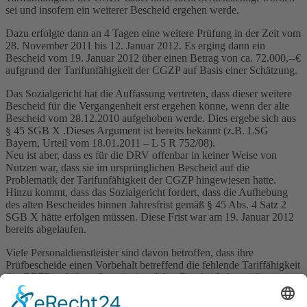
sei und insofern ein weiterer Bescheid ergehen werde.
Dazu erfolgte dann an 4 Tagen eine weitere Prüfung in der Zeit vom
28. November 2011 bis 12. Januar 2012. Es erging dann ein
Bescheid vom 19. Januar 2012 über einen Betrag von ca. 72.000,--€
aufgrund der Tarifunfähigkeit der CGZP auf Basis einer Schätzung.
Das Sozialgericht hat die Auffassung vertreten, dass dieser weitere
Bescheid für die Vergangenheit erst ergehen könne, wenn der alte
Bescheid vom 28.12.2010 aufgehoben werde. Dies ergebe sich aus
§ 45 SGB X .Dieses Argument ist bereits bekannt (z.B. LSG
Bayern, Urteil vom 18.01.2011 – L 5 R 752/08).
Neu ist aber, dass es für die DRV offenbar in keiner Weise von
Nutzen war, dass sie im ursprünglichen Bescheid auf die
Problematik der Tarifunfähigkeit der CGZP hingewiesen hatte.
Hinzu kommt, dass das Sozialgericht fordert, dass die Aufhebung
des alten Bescheides binnen Jahresfrist gemäß § 45 Abs. 4 Satz 2
SGB X hätte erfolgen müssen. Diese Frist war am 19. Januar 2012
bereits abgelaufen.
Viele Personaldienstleister sind davon betroffen, dass ihre
Prüfbescheide einen Vorbehalt betreffend die fehlende Tariffähigkeit
der CGZP enthalten. Soweit ein solcher Bescheid aber nicht
innerhalb eines Jahres aufgehoben worden ist, besteht aus Sicht der
12. Kammer des Sozialgerichts Magdeburg keine Möglichkeit mehr,