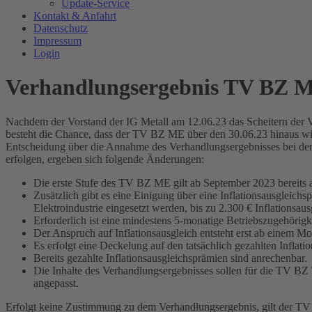
Update-Service
Kontakt & Anfahrt
Datenschutz
Impressum
Login
Verhandlungsergebnis TV BZ ME
Nachdem der Vorstand der IG Metall am 12.06.23 das Scheitern der V
besteht die Chance, dass der TV BZ ME über den 30.06.23 hinaus wirk
Entscheidung über die Annahme des Verhandlungsergebnisses bei den
erfolgen, ergeben sich folgende Änderungen:
Die erste Stufe des TV BZ ME gilt ab September 2023 bereits 
Zusätzlich gibt es eine Einigung über eine Inflationsausgleichs
Elektroindustrie eingesetzt werden, bis zu 2.300 € Inflationsa
Erforderlich ist eine mindestens 5-monatige Betriebszugehörigke
Der Anspruch auf Inflationsausgleich entsteht erst ab einem M
Es erfolgt eine Deckelung auf den tatsächlich gezahlten Infl
Bereits gezahlte Inflationsausgleichsprämien sind anrechenbar.
Die Inhalte des Verhandlungsergebnisses sollen für die TV B
angepasst.
Erfolgt keine Zustimmung zu dem Verhandlungsergebnis, gilt der T