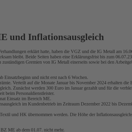
 und Inflationsausgleich
erhandlungen erklärt hatte, haben die VGZ und die IG Metall am 16.0
sam bleibt. Beide Seiten haben eine Erklärungsfrist bis zum 06.07.23 
 zuständigen Gremien von IG Metall einerseits sowie bei den Arbeitg
ab Einsatzbeginn und nicht erst nach 6 Wochen.
prämie. Verteilt auf die Monate Januar bis November 2024 erhalten die Be
usgleich. Zunächst werden 300 Euro im Januar gezahlt und für die verb
it beim Personaldienstleister.
onat Einsatz im Bereich ME.
ationsausgleich im Kundenbetrieb im Zeitraum Dezember 2022 bis Dezem
Z Textil und HK übernommen werden. Die Höhe der Inflationsausgleic
V BZ ME ab dem 01.07. nicht mehr.