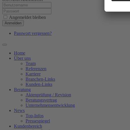
Angemeldet bleiben
Anmelden
Passwort vergessen?
Home
Über uns
Team
Referenzen
Karriere
Branchen-Links
Kunden-Links
Beratung
Aktenprüfung / Revision
Beratungsvertrag
Unternehmensentwicklung
News
Top-Infos
Pressespiegel
Kundenbereich