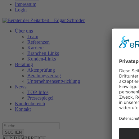
Impressum
Login
Über uns
Team
Referenzen
Karriere
Branchen-Links
Kunden-Links
Beratung
Aktenprüfung
Beratungsvertrag
Unternehmensentwicklung
News
TOP-Infos
Pressespiegel
Kundenbereich
Kontakt
SUCHEN
KUNDENBEREICH