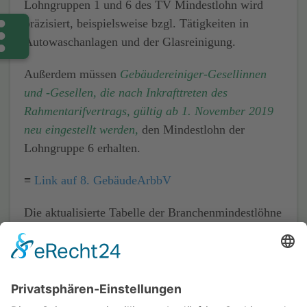
Lohngruppen 1 und 6 des TV Mindestlohn wird
präzisiert, beispielsweise bzgl. Tätigkeiten in
Autowaschanlagen und der Glasreinigung.
Außerdem müssen
Gebäudereiniger-Gesellinnen
und -Gesellen, die nach Inkrafttreten des
Rahmentarifvertrags, gültig ab 1. November 2019
neu eingestellt werden,
den Mindestlohn der
Lohngruppe 6 erhalten.
≡
Link auf 8. GebäudeArbbV
Die aktualisierte Tabelle der Branchenmindestlöhne
und Mindestarbeitsbedingungen haben wir im
Kundenbereich unserer Homepage eingestellt.
≡
Link auf Mindestlohntabelle