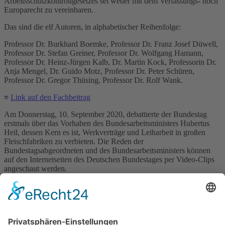
Arbeitsschutzkontrollgesetzes sei weder mit dem Verfassungs- noch
Europarecht zu vereinbaren.
Das sind die elf Autoren, in alphabetischer Reihenfolge:
Professor Dr. Burkhard Boemke, Professor Dr. Franz Josef Düwell,
Professor Dr. Stefan Greiner, Professor Dr. Wolfgang Hamann,
Professor Dr. Heinz-Jürgen Kalb, Dr. Martin Kock, Professorin Dr.
Anja Mengel, Dr. Guido Motz, Professor Dr. Peter Schüren,
Professor Dr. Gregor Thüsing, Professor Dr. Rolf Wank.
≡
Link auf den Fachbeitrag
Am Donnerstag, 10. September 2020, debattierte der Bundestag
erstmals über das Vorhaben des Bundesarbeitsministers Hubertus
Heil, dessen Kern es ist, Werkverträge und Leiharbeit in großen
Fleischfabriken zu verbieten. Die Reden der
Bundestagsabgeordneten und des Bundesarbeitsministers können
auf den Internetseiten des Deutschen Bundestages per Video-Clips
angeschaut werden.
≡
Link auf Website des Deutschen Bundestages
Der Wirtschaftsausschuss des Bundesrates nimmt in den
vorliegenden Gesamt-Empfehlungen der beteiligten Ausschüsse für
die Sitzung des Bundesrates am 18. September 2020 zum