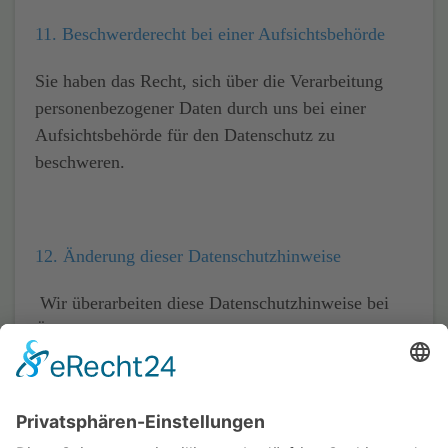
11. Beschwerderecht bei einer Aufsichtsbehörde
Sie haben das Recht, sich über die Verarbeitung
personenbezogener Daten durch uns bei einer
Aufsichtsbehörde
für den Datenschutz zu
beschweren.
12. Änderung dieser Datenschutzhinweise
Wir überarbeiten diese Datenschutzhinweise bei
Änderungen der Datenverarbeitung oder bei
sonstigen Anlässen, die dies erforderlich machen.
Die jeweils aktuelle Fassung finden Sie stets auf
dieser Internetseite.