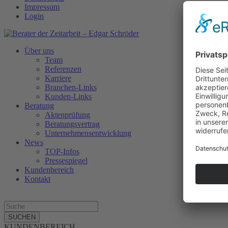
Impressum
Login
Über uns
Team
Referenzen
Karriere
Branchen-Links
Kunden-Links
Beratung
Aktenprüfung
Beratungsvertrag
Unternehmensentwicklung
News
TOP-Infos
Pressespiegel
Kundenbereich
Kontakt
SUCHEN
KUNDENBEREICH